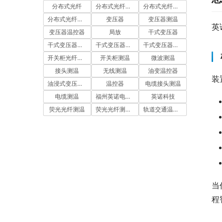
分布式光纤
分布式光纤周界
分布式光纤测温
分布式光纤测温系统
变压器
变压器测温
英
变压器温控器
局放
干式变压器
干式变压器温度控制器
干式变压器温控仪
干式变压器温控器
开关柜光纤测温
开关柜测温
微波测温
接头测温
无线测温
油变温控器
装
油浸式变压器测温
温控器
电缆接头测温
电缆测温
福州英诺电子科技有限公司
英诺科技
荧光光纤测温
荧光光纤测温系统
轨道交通温控器
当
程