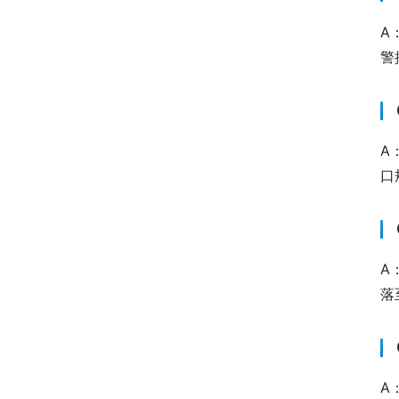
A
警
A
口
A
落
A