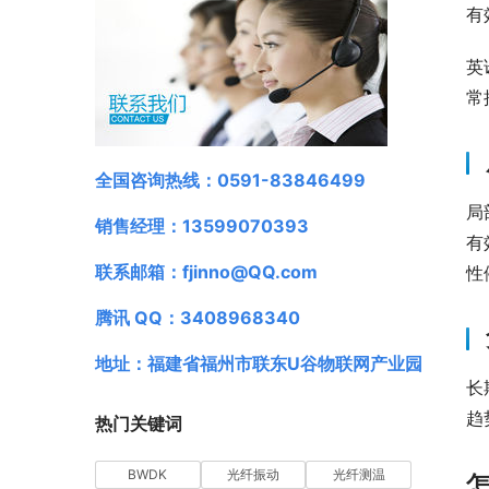
有
英
常
全国咨询热线：0591-83846499
局
销售经理：13599070393
有
联系邮箱：fjinno@QQ.com
性
腾讯 QQ：3408968340
地址：福建省福州市联东U谷物联网产业园
长
趋
热门关键词
BWDK
光纤振动
光纤测温