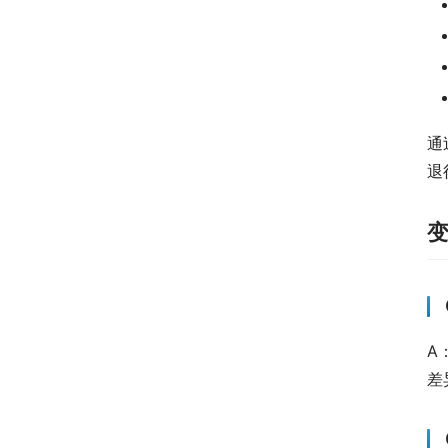
通
退
变
A
差