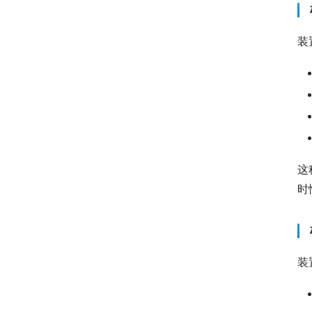
装
这
时
装