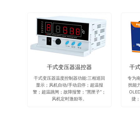
干式变压器温控器
干
干式变压器温度控制器功能:三相巡回
专为
显示；风机自动/手动启停；超温报
扰能
警；超温跳闸；故障报警；“黑匣子”；
OL
风机定时激励等。
捷；