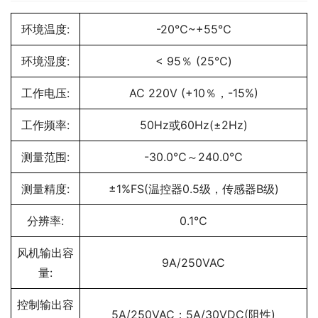
环境温度:
-20℃~+55℃
环境湿度:
< 95％ (25℃)
工作电压:
AC 220V (+10％，-15%)
工作频率:
50Hz或60Hz(±2Hz)
测量范围:
-30.0℃～240.0℃
测量精度:
±1%FS(温控器0.5级，传感器B级)
分辨率:
0.1℃
风机输出容
9A/250VAC
量:
控制输出容
5A/250VAC；5A/30VDC(阻性)