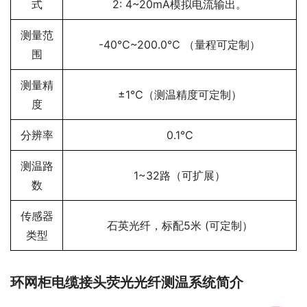
式
2: 4~20mA模拟电流输出。
测量范
-40℃~200.0℃ （量程可定制）
围
测量精
±1℃（测温精度可定制）
度
分辨率
0.1℃
测温路
1~32路（可扩展）
数
传感器
石英光纤，标配5米 (可定制）
类型
环网柜电缆接头荧光光纤测温系统简介