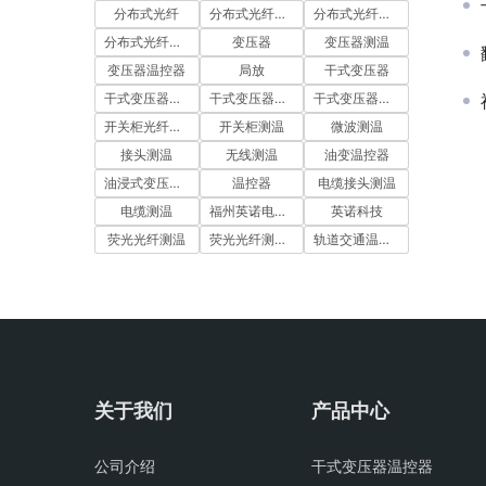
分布式光纤
分布式光纤周界
分布式光纤测温
分布式光纤测温系统
变压器
变压器测温
变压器温控器
局放
干式变压器
干式变压器温度控制器
干式变压器温控仪
干式变压器温控器
开关柜光纤测温
开关柜测温
微波测温
接头测温
无线测温
油变温控器
油浸式变压器测温
温控器
电缆接头测温
电缆测温
福州英诺电子科技有限公司
英诺科技
荧光光纤测温
荧光光纤测温系统
轨道交通温控器
关于我们
产品中心
公司介绍
干式变压器温控器