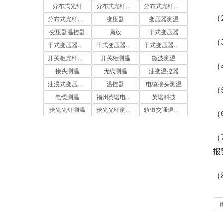
分布式光纤
分布式光纤周界
分布式光纤测温
（
分布式光纤测温系统
变压器
变压器测温
变压器温控器
局放
干式变压器
（
干式变压器温度控制器
干式变压器温控仪
干式变压器温控器
开关柜光纤测温
开关柜测温
微波测温
（
接头测温
无线测温
油变温控器
油浸式变压器测温
温控器
电缆接头测温
（
电缆测温
福州英诺电子科技有限公司
英诺科技
荧光光纤测温
荧光光纤测温系统
轨道交通温控器
（
（
报
（