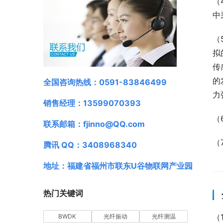
（
中
（
拟
传
的
全国咨询热线：0591-83846499
力
销售经理：13599070393
（
联系邮箱：fjinno@QQ.com
（
腾讯 QQ：3408968340
地址：福建省福州市联东U谷物联网产业园
热门关键词
（
BWDK
光纤振动
光纤测温